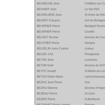
BEUNEUSE Jean
Châtillon-sur-C
BEUNIER Jean
Le Val-d'Izé
BEURELIERE Jean
St.Victor-de-Ré
BEURET François
Dol-de-Bretagn
BEURRIER Pierre
Martigné-Ferch
BEURRIER Pierre
Courtils
BEUSET Nicolas
diocèse de Cou
BEUSTIER Pierre
Savigny
BEUZELIN Jules Casimir
Lisieux
BEUZIC Clet
Plouigneau
BEYON Jean
Lesneven
BEYON Noël
diocèse de St.P
BEYOT Joseph
St.Martin-du-Li
BEYOU Didier Marie
Lanhouharnea
BEZIAS Jean Pierre
Vue
BEZIAU Etienne
diocèse d'Ange
BEZIEAU Pierre
St.Lézin
BEZIER Pierre
St.Berthevin
BEZONNET Marie Joseph
Rennes