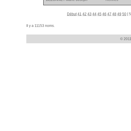
Début
41
42
43
44
45
46
47
48
49
50
[ 5
Il y a 11153 noms.
© 2011